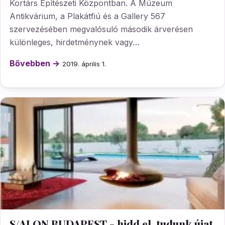
Kortárs Építészeti Központban. A Múzeum
Antikvárium, a Plakátfiú és a Gallery 567
szervezésében megvalósuló második árverésen
különleges, hirdetménynek vagy…
Bővebben →
2019. április 1.
S/ALON BUDAPEST - hidd el, tudunk újat