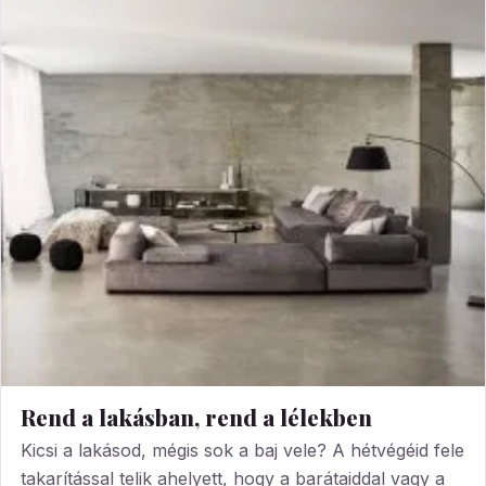
Rend a lakásban, rend a lélekben
Kicsi a lakásod, mégis sok a baj vele? A hétvégéid fele
takarítással telik ahelyett, hogy a barátaiddal vagy a