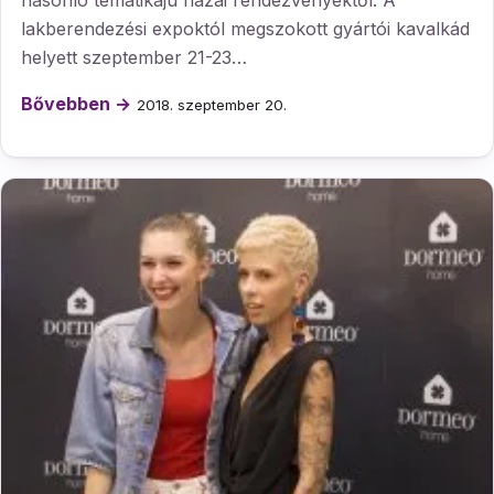
lakberendezési expoktól megszokott gyártói kavalkád
helyett szeptember 21-23…
Bővebben →
2018. szeptember 20.