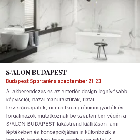
S/ALON BUDAPEST
Budapest Sportaréna szeptember 21-23.
A lakberendezés és az enteriőr design legnívósabb
képviselői, hazai manufaktúrák, fiatal
tervezőcsapatok, nemzetközi prémiumgyártók és
forgalmazók mutatkoznak be szeptember végén a
S/ALON BUDAPEST lakástrend kiállításon, ami
léptékében és koncepciójában is különbözik a
hasonló tematikájú hazai rendezvényektől. A