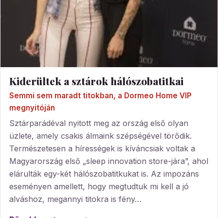
Kiderültek a sztárok hálószobatitkai
Semmi sem maradt titokban, a Dormeo Home VIP
megnyitóján
Sztárparádéval nyitott meg az ország első olyan
üzlete, amely csakis álmaink szépségével törődik.
Természetesen a hírességek is kíváncsiak voltak a
Magyarország első „sleep innovation store-jára”, ahol
elárulták egy-két hálószobatitkukat is. Az impozáns
eseményen amellett, hogy megtudtuk mi kell a jó
alváshoz, megannyi titokra is fény…