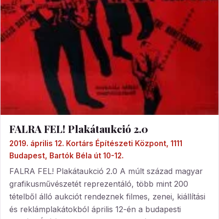
FALRA FEL! Plakátaukció 2.0
2019. április 12. Kortárs Építészeti Központ, 1111
Budapest, Bartók Béla út 10-12.
FALRA FEL! Plakátaukció 2.0 A múlt század magyar
grafikusművészetét reprezentáló, több mint 200
tételből álló aukciót rendeznek filmes, zenei, kiállítási
és reklámplakátokból április 12-én a budapesti