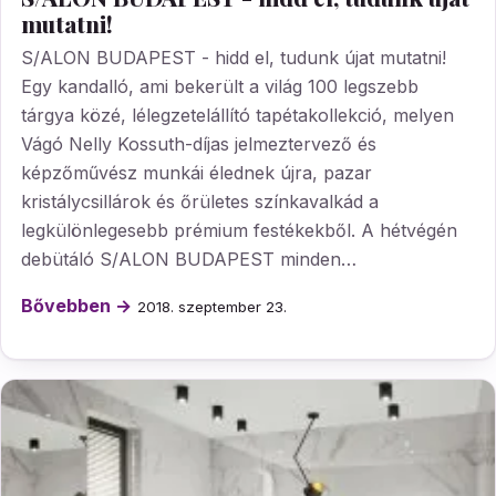
mutatni!
S/ALON BUDAPEST - hidd el, tudunk újat mutatni!
Egy kandalló, ami bekerült a világ 100 legszebb
tárgya közé, lélegzetelállító tapétakollekció, melyen
Vágó Nelly Kossuth-díjas jelmeztervező és
képzőművész munkái élednek újra, pazar
kristálycsillárok és őrületes színkavalkád a
legkülönlegesebb prémium festékekből. A hétvégén
debütáló S/ALON BUDAPEST minden…
Bővebben →
2018. szeptember 23.