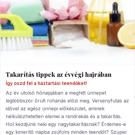
Takarítás tippek az évvégi hajrában
Így oszd fel a háztartási teendőket!
Az év utolsó hónapjában a meghitt ünnepet
legtöbbször őrült rohanás előzi meg. Versenyfutás az
idővel az egész ünnepi előkészület, aminek
nélkülözhetetlen elemei a rendrakás és a takarítás.
Hol kezdjünk neki egy nagytakarításnak? Érdemes-e
egy kimerítő napba zsúfolni minden teendőt? Szuper