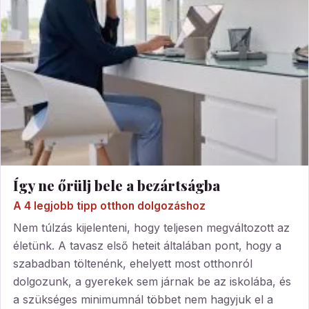
Így ne őrülj bele a bezártságba
A 4 legjobb tipp otthon dolgozáshoz
Nem túlzás kijelenteni, hogy teljesen megváltozott az
életünk. A tavasz első heteit általában pont, hogy a
szabadban töltenénk, ehelyett most otthonról
dolgozunk, a gyerekek sem járnak be az iskolába, és
a szükséges minimumnál többet nem hagyjuk el a