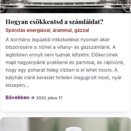
Hogyan csökkentsd a számláidat?
Spórolás energiával, árammal, gázzal
A kormány legújabb intézkedései nyomán akár
ötszörösére is nőhet a villany- és gázszámlánk. A
legtöbben ennyit nem tudnak kifizetni. Előkerülnek
majd nagyanyáink prakkerei és partvisai, és rájövünk,
hogy egy poharat hideg vízben is el lehet mosni. A
kályhák iránti kereslet hirtelen megugrott most, nyár
közepén…
Bővebben →
2022. július 17.