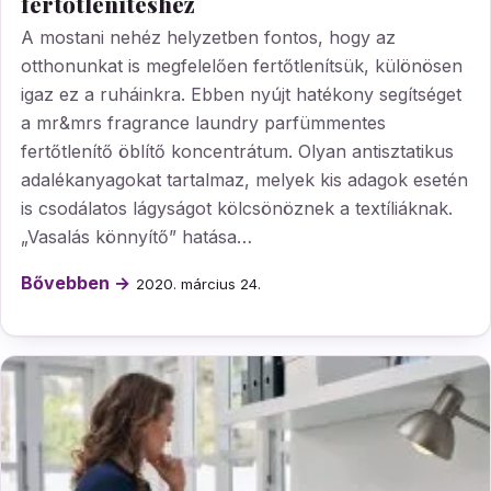
fertőtlenítéshez
A mostani nehéz helyzetben fontos, hogy az
otthonunkat is megfelelően fertőtlenítsük, különösen
igaz ez a ruháinkra. Ebben nyújt hatékony segítséget
a mr&mrs fragrance laundry parfümmentes
fertőtlenítő öblítő koncentrátum. Olyan antisztatikus
adalékanyagokat tartalmaz, melyek kis adagok esetén
is csodálatos lágyságot kölcsönöznek a textíliáknak.
„Vasalás könnyítő” hatása…
Bővebben →
2020. március 24.