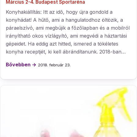
Március 2-4. Budapest Sportaréna
Konyhakiállítás: Itt az idő, hogy újra gondold a
konyhádat! A hűtő, ami a hangulatodhoz öltözik, a
páraelszívó, ami megbújik a főzőlapban és a mobilról
irányítható okos vízlágyító, ami megvédi a háztartási
gépeidet. Ha eddig azt hitted, ismered a tökéletes
konyha receptjét, ki kell ábrándítanunk. 2018-ban…
Bővebben →
2018. február 23.