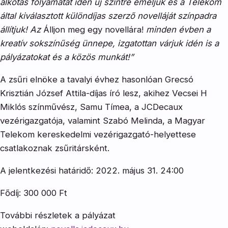
alkotás folyamatát idén új szintre emeljük és a Telekom
által kiválasztott különdíjas szerző novelláját színpadra
állítjuk! Az
Álljon meg egy novellára!
minden évben a
kreatív sokszínűség ünnepe, izgatottan várjuk idén is a
pályázatokat és a közös munkát!”
A zsűri elnöke a tavalyi évhez hasonlóan Grecsó
Krisztián József Attila-díjas író lesz, akihez Vecsei H
Miklós színművész, Samu Tímea, a JCDecaux
vezérigazgatója, valamint Szabó Melinda, a Magyar
Telekom kereskedelmi vezérigazgató-helyettese
csatlakoznak zsűritársként.
A jelentkezési határidő: 2022. május 31. 24:00
Fődíj: 300 000 Ft
További részletek a pályázat