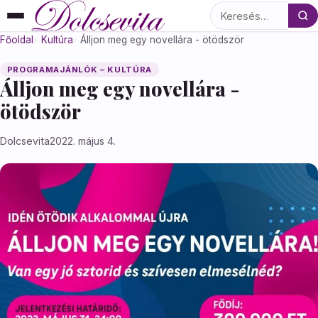
Keresés
Főoldal
Kultúra
Álljon meg egy novellára - ötödször
PROGRAMAJÁNLÓK – KULTÚRA
Álljon meg egy novellára -
ötödször
Dolcsevita
2022. május 4.