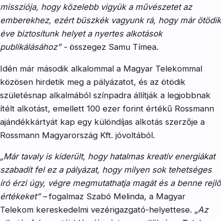
missziója, hogy közelebb vigyük a művészetet az
emberekhez, ezért büszkék vagyunk rá, hogy már ötödik
éve biztosítunk helyet a nyertes alkotások
publikálásához” -
összegez Samu Tímea.
Idén már második alkalommal a Magyar Telekommal
közösen hirdetik meg a pályázatot, és az ötödik
születésnap alkalmából színpadra állítják a legjobbnak
ítélt alkotást, emellett 100 ezer forint értékű Rossmann
ajándékkártyát kap egy különdíjas alkotás szerzője a
Rossmann Magyarország Kft. jóvoltából.
„Már tavaly is kiderült, hogy hatalmas kreatív energiákat
szabadít fel ez a pályázat, hogy milyen sok tehetséges
író érzi úgy, végre megmutathatja magát és a benne rejlő
értékeket” –
fogalmaz
Szabó Melinda, a Magyar
Telekom kereskedelmi vezérigazgató-helyettese. „
Az