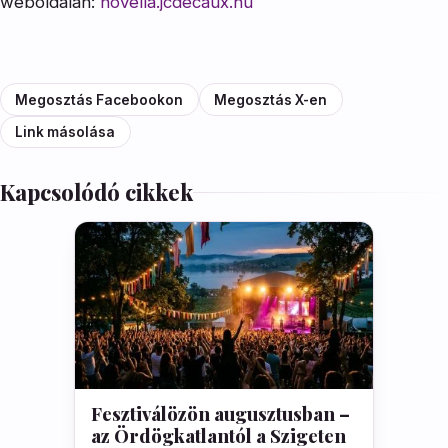
weboldalán:
novella.jcdecaux.hu
Megosztás Facebookon
Megosztás X-en
Link másolása
Kapcsolódó cikkek
Fesztiválözön augusztusban –
az Ördögkatlantól a Szigeten