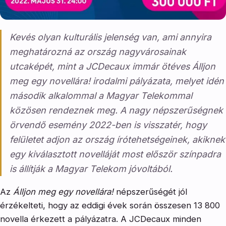
Kevés olyan kulturális jelenség van, ami annyira
meghatározná az ország nagyvárosainak
utcaképét, mint a JCDecaux immár ötéves Álljon
meg egy novellára! irodalmi pályázata, melyet idén
második alkalommal a Magyar Telekommal
közösen rendeznek meg. A nagy népszerűségnek
örvendő esemény 2022-ben is visszatér, hogy
felületet adjon az ország írótehetségeinek, akiknek
egy kiválasztott novelláját most először színpadra
is állítják a Magyar Telekom jóvoltából.
Az
Álljon meg egy novellára!
népszerűségét jól
érzékelteti, hogy az eddigi évek során összesen 13 800
novella érkezett a pályázatra. A JCDecaux minden