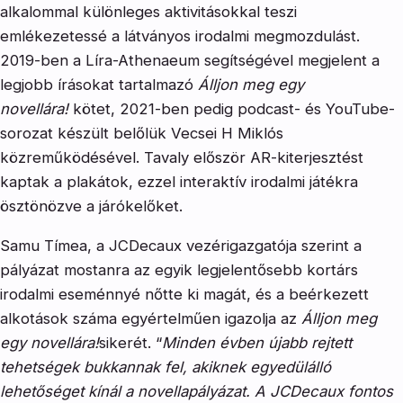
alkalommal különleges aktivitásokkal teszi
emlékezetessé a látványos irodalmi megmozdulást.
2019-ben a Líra-Athenaeum segítségével megjelent a
legjobb írásokat tartalmazó
Álljon meg egy
novellára!
kötet, 2021-ben pedig podcast- és YouTube-
sorozat készült belőlük Vecsei H Miklós
közreműködésével. Tavaly először AR-kiterjesztést
kaptak a plakátok, ezzel interaktív irodalmi játékra
ösztönözve a járókelőket.
Samu Tímea, a JCDecaux vezérigazgatója szerint a
pályázat mostanra az egyik legjelentősebb kortárs
irodalmi eseménnyé nőtte ki magát, és a beérkezett
alkotások száma egyértelműen igazolja az
Álljon meg
egy novellára!
sikerét. “
Minden évben újabb rejtett
tehetségek bukkannak fel, akiknek egyedülálló
lehetőséget kínál a novellapályázat. A JCDecaux fontos