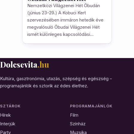
Nemzetközi Világzenei Hét Óbudán
(június 23-29.) A Kobuci Kert
szervezésében immáron hetedik éve
megvalósuló Óbudai Világzenei Hét
ismét különleges kapcsolódási…
Dolcsevita
.hu
Kultúra, gasztronómia, utazás, szépség és egészség –
programajánlók és sztorik az édes élethez.
SZTÁROK
PROGRAMAJÁNLÓK
Hírek
Film
Interjúk
Színház
Party
Muzsika