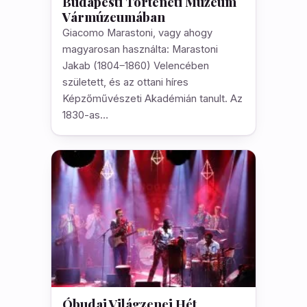
Budapesti Történeti Múzeum
Vármúzeumában
Giacomo Marastoni, vagy ahogy
magyarosan használta: Marastoni
Jakab (1804‒1860) Velencében
született, és az ottani híres
Képzőművészeti Akadémián tanult. Az
1830-as…
Óbudai Világzenei Hét