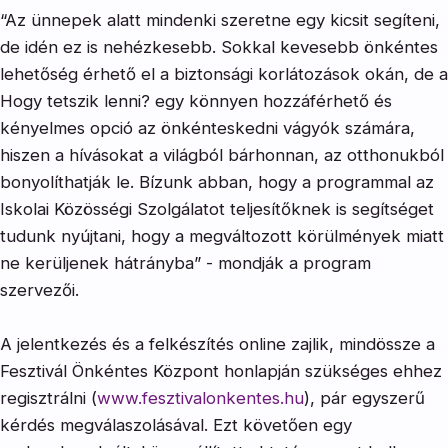
“Az ünnepek alatt mindenki szeretne egy kicsit segíteni,
de idén ez is nehézkesebb. Sokkal kevesebb önkéntes
lehetőség érhető el a biztonsági korlátozások okán, de a
Hogy tetszik lenni? egy könnyen hozzáférhető és
kényelmes opció az önkénteskedni vágyók számára,
hiszen a hívásokat a világból bárhonnan, az otthonukból
bonyolíthatják le. Bízunk abban, hogy a programmal az
Iskolai Közösségi Szolgálatot teljesítőknek is segítséget
tudunk nyújtani, hogy a megváltozott körülmények miatt
ne kerüljenek hátrányba” - mondják a program
szervezői.
A jelentkezés és a felkészítés online zajlik, mindössze a
Fesztivál Önkéntes Központ honlapján szükséges ehhez
regisztrálni (
www.fesztivalonkentes.hu
), pár egyszerű
kérdés megválaszolásával. Ezt követően egy