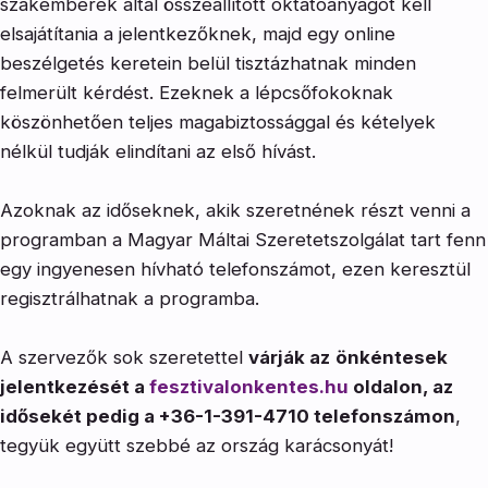
szakemberek által összeállított oktatóanyagot kell
elsajátítania a jelentkezőknek, majd egy online
beszélgetés keretein belül tisztázhatnak minden
felmerült kérdést. Ezeknek a lépcsőfokoknak
köszönhetően teljes magabiztossággal és kételyek
nélkül tudják elindítani az első hívást.
Azoknak az időseknek, akik szeretnének részt venni a
programban a Magyar Máltai Szeretetszolgálat tart fenn
egy ingyenesen hívható telefonszámot, ezen keresztül
regisztrálhatnak a programba.
A szervezők sok szeretettel
várják az
önkéntesek
jelentkezését a
fesztivalonkentes.hu
oldalon, az
idősekét pedig a +36-1-391-4710 telefonszámon
,
tegyük együtt szebbé az ország karácsonyát!