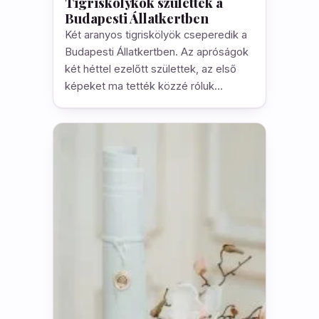
Tigriskölykök születtek a
Budapesti Állatkertben
Két aranyos tigriskölyök cseperedik a
Budapesti Állatkertben. Az apróságok
két héttel ezelőtt születtek, az első
képeket ma tették közzé róluk…