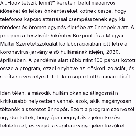
A „Hogy tetszik lenni?” keretein belül magányos
időseket és lelkes önkénteseket kötnek össze, hogy
telefonos kapcsolattartással csempésszenek egy kis
törődést és örömet egymás életébe az ünnepek alatt. A
program a Fesztivál Önkéntes Központ és a Magyar
Máltai Szeretetszolgálat kollaborációjában jött létre a
koronavírus-járvány első hullámának idején, 2020.
áprilisában. A pandémia alatt több mint 100 párost kötött
össze a program, ezzel enyhítve az időskori izolációt, és
segítve a veszélyeztetett korcsoport otthonmaradását.
Idén télen, a második hullám okán az átlagosnál is
kritikusabb helyzetben vannak azok, akik magányosan
töltenék a szeretet ünnepét. Ezért a program szervezői
úgy döntöttek, hogy újra megnyitják a jelentkezési
felületüket, és várják a segíteni vágyó jelentkezőket.