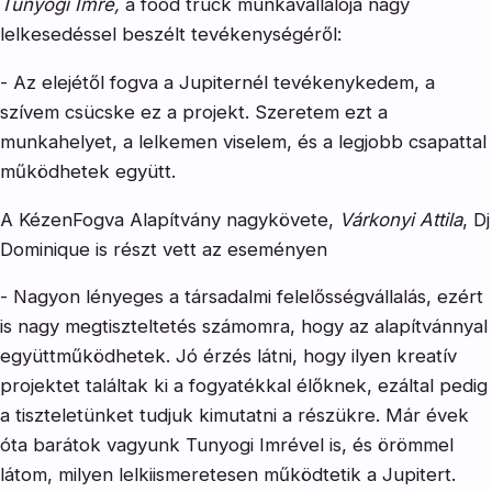
Tunyogi Imre,
a food truck munkavállalója nagy
lelkesedéssel beszélt tevékenységéről:
- Az elejétől fogva a Jupiternél tevékenykedem, a
szívem csücske ez a projekt. Szeretem ezt a
munkahelyet, a lelkemen viselem, és a legjobb csapattal
működhetek együtt.
A KézenFogva Alapítvány nagykövete,
Várkonyi Attila
, Dj
Dominique is részt vett az eseményen
- Nagyon lényeges a társadalmi felelősségvállalás, ezért
is nagy megtiszteltetés számomra, hogy az alapítvánnyal
együttműködhetek. Jó érzés látni, hogy ilyen kreatív
projektet találtak ki a fogyatékkal élőknek, ezáltal pedig
a tiszteletünket tudjuk kimutatni a részükre. Már évek
óta barátok vagyunk Tunyogi Imrével is, és örömmel
látom, milyen lelkiismeretesen működtetik a Jupitert.