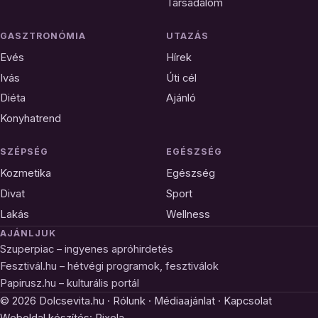
Társadalom
GASZTRONÓMIA
UTAZÁS
Evés
Hírek
Ivás
Úti cél
Diéta
Ajánló
Konyhatrend
SZÉPSÉG
EGÉSZSÉG
Kozmetika
Egészség
Divat
Sport
Lakás
Wellness
AJÁNLJUK
Szuperpiac – ingyenes apróhirdetés
Fesztivál.hu – hétvégi programok, fesztiválok
Papirusz.hu – kulturális portál
© 2026 Dolcsevita.hu ·
Rólunk
·
Médiaajánlat
·
Kapcsolat