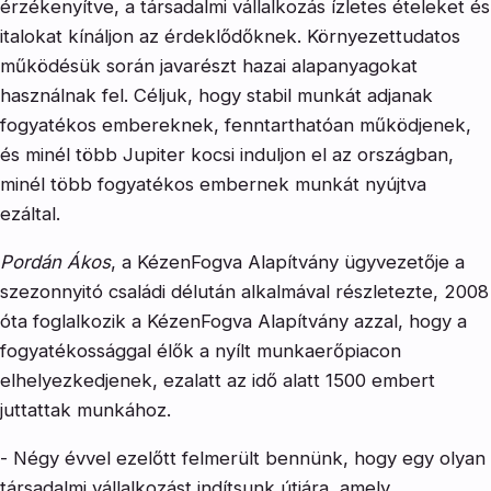
érzékenyítve, a társadalmi vállalkozás ízletes ételeket és
italokat kínáljon az érdeklődőknek. Környezettudatos
működésük során javarészt hazai alapanyagokat
használnak fel. Céljuk, hogy stabil munkát adjanak
fogyatékos embereknek, fenntarthatóan működjenek,
és minél több Jupiter kocsi induljon el az országban,
minél több fogyatékos embernek munkát nyújtva
ezáltal.
Pordán Ákos
, a KézenFogva Alapítvány ügyvezetője a
szezonnyitó családi délután alkalmával részletezte, 2008
óta foglalkozik a KézenFogva Alapítvány azzal, hogy a
fogyatékossággal élők a nyílt munkaerőpiacon
elhelyezkedjenek, ezalatt az idő alatt 1500 embert
juttattak munkához.
- Négy évvel ezelőtt felmerült bennünk, hogy egy olyan
társadalmi vállalkozást indítsunk útjára, amely