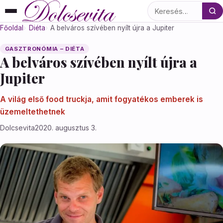
Keresés
Főoldal
Diéta
A belváros szívében nyílt újra a Jupiter
GASZTRONÓMIA – DIÉTA
A belváros szívében nyílt újra a
Jupiter
A világ első food truckja, amit fogyatékos emberek is
üzemeltethetnek
Dolcsevita
2020. augusztus 3.