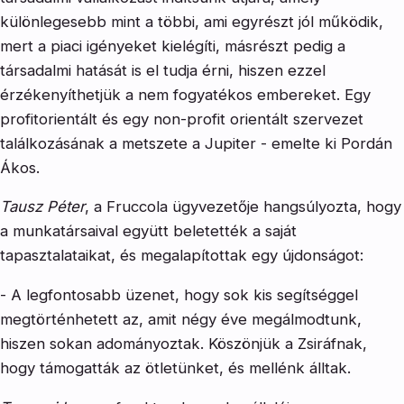
különlegesebb mint a többi, ami egyrészt jól működik,
mert a piaci igényeket kielégíti, másrészt pedig a
társadalmi hatását is el tudja érni, hiszen ezzel
érzékenyíthetjük a nem fogyatékos embereket. Egy
profitorientált és egy non-profit orientált szervezet
találkozásának a metszete a Jupiter - emelte ki Pordán
Ákos.
Tausz Péter
, a Fruccola ügyvezetője hangsúlyozta, hogy
a munkatársaival együtt beletették a saját
tapasztalataikat, és megalapítottak egy újdonságot:
- A legfontosabb üzenet, hogy sok kis segítséggel
megtörténhetett az, amit négy éve megálmodtunk,
hiszen sokan adományoztak. Köszönjük a Zsiráfnak,
hogy támogatták az ötletünket, és mellénk álltak.