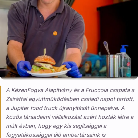
A KézenFogva Alapítvány és a Fruccola csapata a
Zsiráffal együttműködésben családi napot tartott,
a Jupiter food truck újranyitását ünnepelve. A
közös társadalmi vállalkozást azért hozták létre a
múlt évben, hogy egy kis segítséggel a
fogyatékossággal élő embertársaink is