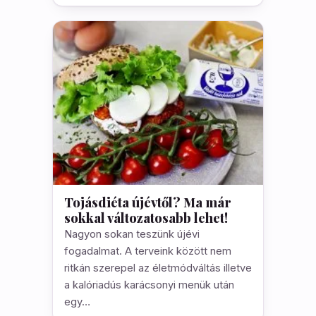
Tojásdiéta újévtől? Ma már
sokkal változatosabb lehet!
Nagyon sokan teszünk újévi
fogadalmat. A terveink között nem
ritkán szerepel az életmódváltás illetve
a kalóriadús karácsonyi menük után
egy…