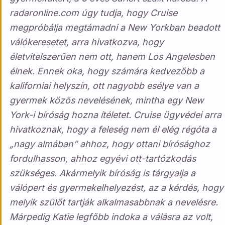
radaronline.com úgy tudja, hogy Cruise
megpróbálja megtámadni a New Yorkban beadott
válókeresetet, arra hivatkozva, hogy
életvitelszerűen nem ott, hanem Los Angelesben
élnek. Ennek oka, hogy számára kedvezőbb a
kaliforniai helyszín, ott nagyobb esélye van a
gyermek közös nevelésének, mintha egy New
York-i bíróság hozna ítéletet. Cruise ügyvédei arra
hivatkoznak, hogy a feleség nem él elég régóta a
„nagy almában” ahhoz, hogy ottani bírósághoz
fordulhasson, ahhoz egyévi ott-tartózkodás
szükséges. Akármelyik bíróság is tárgyalja a
válópert és gyermekelhelyezést, az a kérdés, hogy
melyik szülőt tartják alkalmasabbnak a nevelésre.
Márpedig Katie legfőbb indoka a válásra az volt,