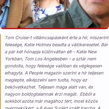
Tom Cruise-t villámcsapásként érte a hír, miszerint
felesége, Katie Holmes beadta a válókeresetet. Bár
a pár két hónapja különváltan élt – Katie New
Yorkban, Tom Los Angelesben – a sztár nem
gondolta, hogy felesége valóban és véglegesen
elhagyta. A People magazin szerint a hír teljesen
meglepte, elképzelni sem tudta, hogy ez
bekövetkezhet. Teljesen maga alatt van, és
nagyon boldogtalannak érzi magát. Ebből a
sokkból azóta már magához tért, most közös
gyermekükért, a 6 éves Suriért szállt harcba. A