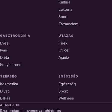
Kultúra
Lakoma
Sport
Társadalom
GASZTRONÓMIA
UTAZÁS
Evés
Hírek
Ivás
Úti cél
Diéta
Ajánló
Konyhatrend
SZÉPSÉG
EGÉSZSÉG
Kozmetika
Egészség
Divat
Sport
Lakás
Wellness
AJÁNLJUK
Szuperpiac – ingyenes apróhirdetés