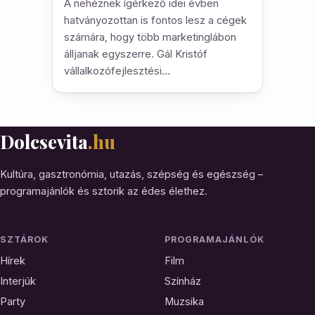
A nehéznek ígérkező idei évben
hatványozottan is fontos lesz a cégek
számára, hogy több marketinglábon
álljanak egyszerre. Gál Kristóf
vállalkozófejlesztési…
Dolcsevita
.hu
Kultúra, gasztronómia, utazás, szépség és egészség –
programajánlók és sztorik az édes élethez.
SZTÁROK
PROGRAMAJÁNLÓK
Hírek
Film
Interjúk
Színház
Party
Muzsika