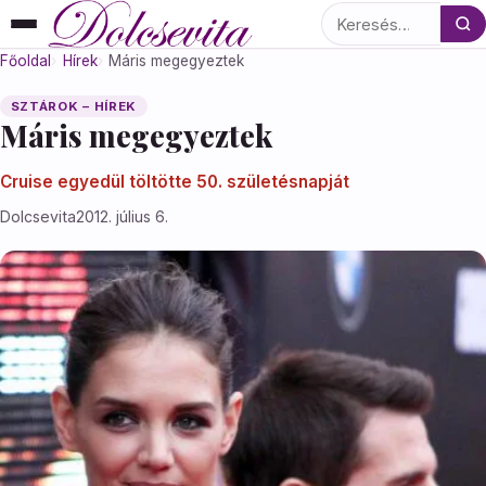
Keresés
Főoldal
Hírek
Máris megegyeztek
SZTÁROK – HÍREK
Máris megegyeztek
Cruise egyedül töltötte 50. születésnapját
Dolcsevita
2012. július 6.