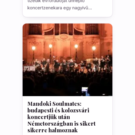
tizedik évfordulóját ünneplő
koncertzenekara egy nagyívű…
Mandoki Soulmates:
budapesti és kolozsvári
koncertjük után
Németországban is sikert
sikerre halmoznak