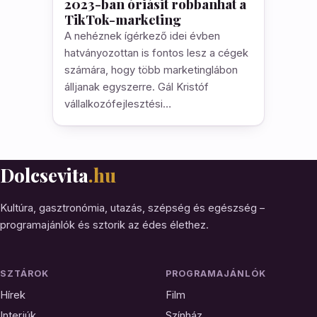
2023-ban óriásit robbanhat a
TikTok-marketing
A nehéznek ígérkező idei évben
hatványozottan is fontos lesz a cégek
számára, hogy több marketinglábon
álljanak egyszerre. Gál Kristóf
vállalkozófejlesztési…
Dolcsevita
.hu
Kultúra, gasztronómia, utazás, szépség és egészség –
programajánlók és sztorik az édes élethez.
SZTÁROK
PROGRAMAJÁNLÓK
Hírek
Film
Interjúk
Színház