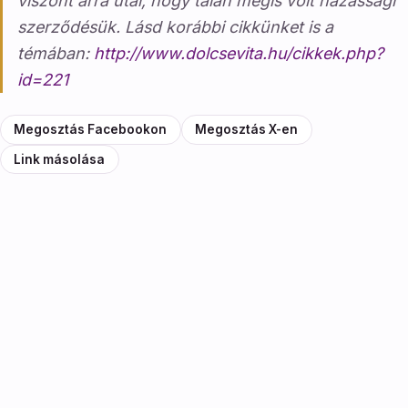
viszont arra utal, hogy talán mégis volt házassági
szerződésük. Lásd korábbi cikkünket is a
témában:
http://www.dolcsevita.hu/cikkek.php?
id=221
Megosztás Facebookon
Megosztás X-en
Link másolása