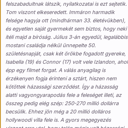
felszabadultnak látszik, nyilatkozatai is ezt sejtetik.
Tom viszont elkeseredett. Immáron harmadik
felsége hagyja ott (mindhárman 33. életévükben),
és egyetlen saját gyermekét sem biztos, hogy neki
ítéli majd a bíróság. Július 3-án egyedül, legalábbis
mostani családja nélkül ünnepelte 50.
születésnapját, csak két örökbe fogadott gyereke,
Isabella (19) és Connor (17) volt vele Izlandon, ahol
épp egy filmet forgat. A válás anyagilag is
érzékenyen fogja érinteni a sztárt, hiszen nem
kötöttek házassági szerződést. Így a házasság
alatti vagyongyarapodás fele a feleséget illeti, az
összeg pedig elég szép: 250-270 millió dollárra
becsülik. Ehhez jön még a 20 millió dolláros
hollywoodi villa fele is. A gyors megegyezés