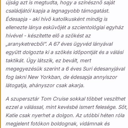
újság azt is megtudta, hogy a színésznő saját
családjától kapja a legnagyobb támogatást.
Édesapja - aki hívő katolikusként mindig is
ellenezte lánya esküvőjét a szcientológiai egyház
hívével - készítette elő a szökést az
„aranyketrecből”. A 67 éves ügyvéd lányával
együtt dolgozta ki a szökés időpontját és a válási
taktikát. Úgy látszik, ez bevált, mert
megegyezésük szerint a 6 éves Suri édesanyjával
fog lakni New Yorkban, de édesapja annyiszor
látogatja, ahányszor csak akarja.
A szupersztár Tom Cruise sokkal többet veszíthet
ezzel a válással, mint kevésbé ismert felesége. Sőt,
Katie csak nyerhet a dolgon. Az utóbbi héten róla
megjelent fotókon boldognak, vidámnak és